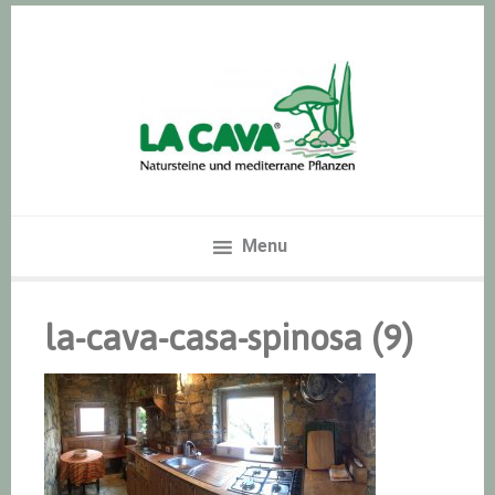
Zur
Skip
Zur
Hauptnavigation
to
Hauptsidebar
springen
main
springen
content
Menu
la-cava-casa-spinosa (9)