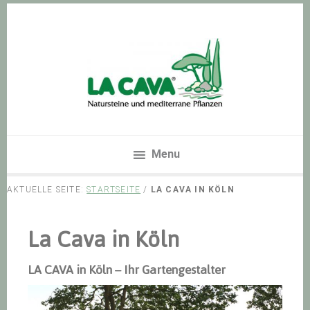
Zur
Skip
Zur
Hauptnavigation
to
Hauptsidebar
springen
main
springen
content
Menu
AKTUELLE SEITE:
STARTSEITE
/
LA CAVA IN KÖLN
La Cava in Köln
LA CAVA in Köln – Ihr Gartengestalter