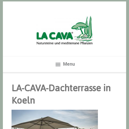
Zur
Skip
Zur
Hauptnavigation
to
Hauptsidebar
springen
main
springen
content
Menu
LA-CAVA-Dachterrasse in
Koeln