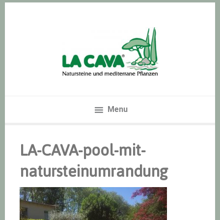
Zur
Skip
Zur
Hauptnavigation
to
Hauptsidebar
springen
main
springen
content
Menu
LA-CAVA-pool-mit-
natursteinumrandung