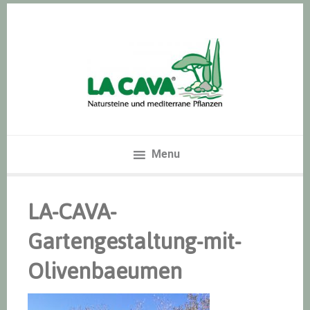
Zur
Skip
Zur
Hauptnavigation
to
Hauptsidebar
springen
main
springen
content
Menu
LA-CAVA-
Gartengestaltung-mit-
Olivenbaeumen