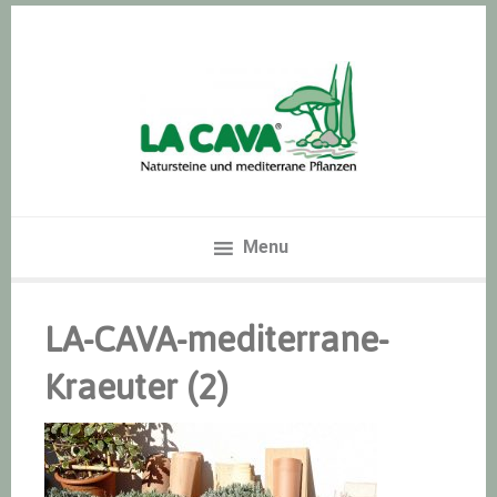
Zur
Skip
Zur
Hauptnavigation
to
Hauptsidebar
springen
main
springen
content
Menu
LA-CAVA-mediterrane-
Kraeuter (2)